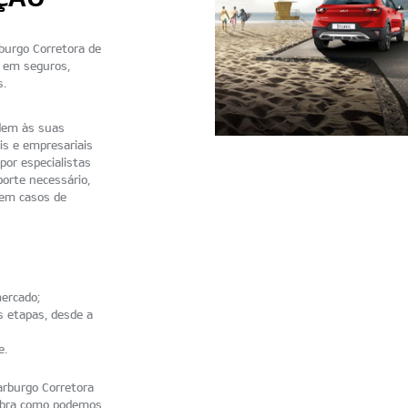
burgo Corretora de
s em seguros,
s.
dem às suas
is e empresariais
por especialistas
porte necessário,
 em casos de
ercado;
 etapas, desde a
e.
arburgo Corretora
cubra como podemos